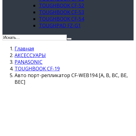
TOUGHBOOK CF-52
TOUGHBOOK CF-53
TOUGHBOOK CF-54
TOUGHPAD FZ-G1
Главная
АКСЕССУАРЫ
PANASONIC
TOUGHBOOK CF-19
Авто порт-репликатор CF-WEB194 [A, B, BC, BE,
BEC]