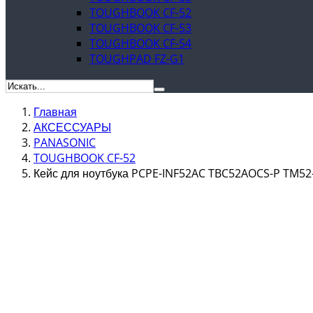
TOUGHBOOK CF-52
TOUGHBOOK CF-53
TOUGHBOOK CF-54
TOUGHPAD FZ-G1
Главная
АКСЕССУАРЫ
PANASONIC
TOUGHBOOK CF-52
Кейс для ноутбука PCPE-INF52AC TBC52AOCS-P TM52