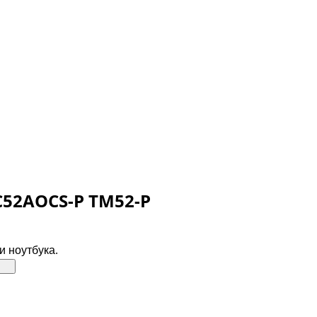
C52AOCS-P TM52-P
и ноутбука.