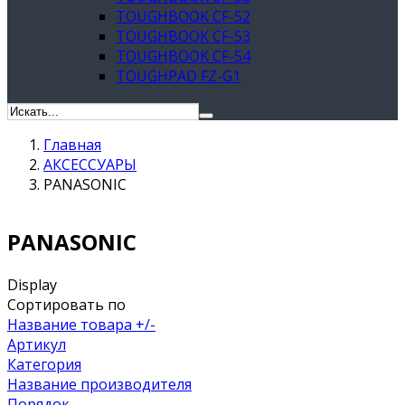
TOUGHBOOK CF-52
TOUGHBOOK CF-53
TOUGHBOOK CF-54
TOUGHPAD FZ-G1
Главная
АКСЕССУАРЫ
PANASONIC
PANASONIC
Display
Сортировать по
Название товара +/-
Артикул
Категория
Название производителя
Порядок