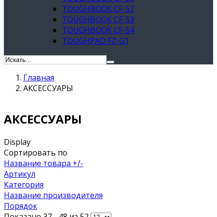
TOUGHBOOK CF-52
TOUGHBOOK CF-53
TOUGHBOOK CF-54
TOUGHPAD FZ-G1
Главная
АКСЕССУАРЫ
АКСЕССУАРЫ
Display
Сортировать по
Название товара +/-
Артикул
Категория
Название производителя
Порядок
Показано 37 - 48 из 52