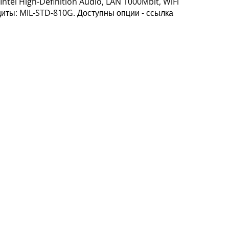
ntel High-Definition Audio, LAN 1000Mbit, WiFi
ащиты: MIL-STD-810G. Доступны опции - ссылка