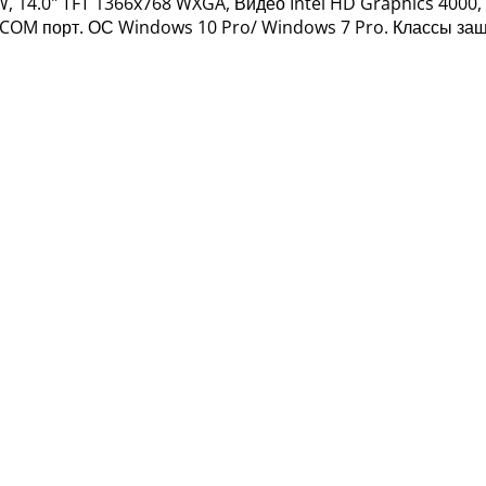
, 14.0" TFT 1366x768 WXGA, Видео Intel HD Graphics 4000, I
0, 1 COM порт. ОС Windows 10 Pro/ Windows 7 Pro. Классы з