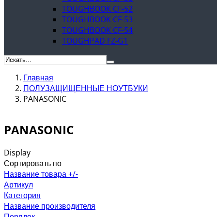
TOUGHBOOK CF-52
TOUGHBOOK CF-53
TOUGHBOOK CF-54
TOUGHPAD FZ-G1
Главная
ПОЛУЗАЩИЩЕННЫЕ НОУТБУКИ
PANASONIC
PANASONIC
Display
Сортировать по
Название товара +/-
Артикул
Категория
Название производителя
Порядок